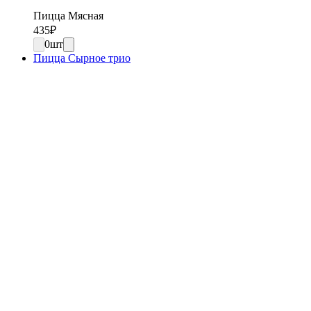
Пицца Мясная
435
₽
0
шт
Пицца Сырное трио