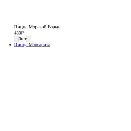
Пицца Морской Взрыв
480
₽
0
шт
Пицца Маргарита