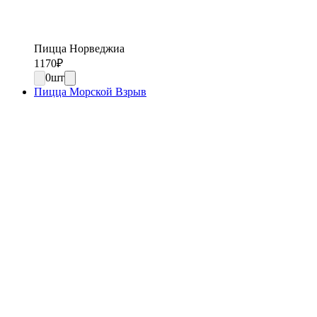
Пицца Норведжиа
1170
₽
0
шт
Пицца Морской Взрыв