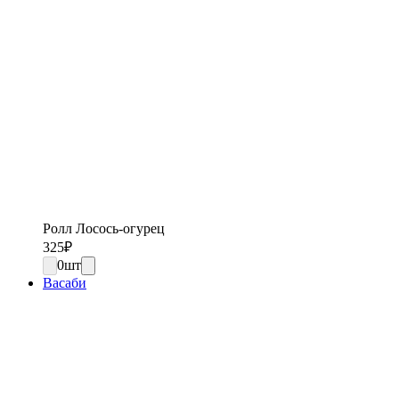
Ролл Лосось-огурец
325
₽
0
шт
Васаби