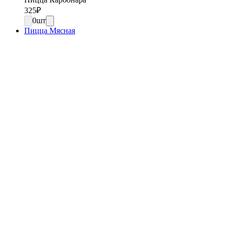
325
₽
0
шт
Пицца Мясная