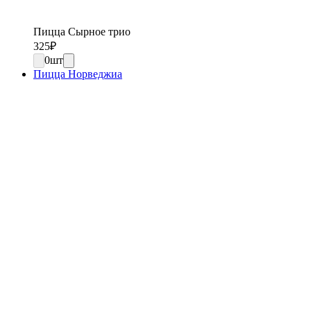
Пицца Сырное трио
325
₽
0
шт
Пицца Норведжиа