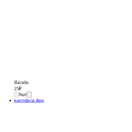
Васаби
25
₽
0
шт
картофель фри