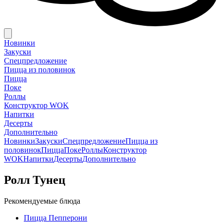
Новинки
Закуски
Спецпредложение
Пицца из половинок
Пицца
Поке
Роллы
Конструктор WOK
Напитки
Десерты
Дополнительно
Новинки
Закуски
Спецпредложение
Пицца из
половинок
Пицца
Поке
Роллы
Конструктор
WOK
Напитки
Десерты
Дополнительно
Ролл Тунец
Рекомендуемые блюда
Пицца Пепперони