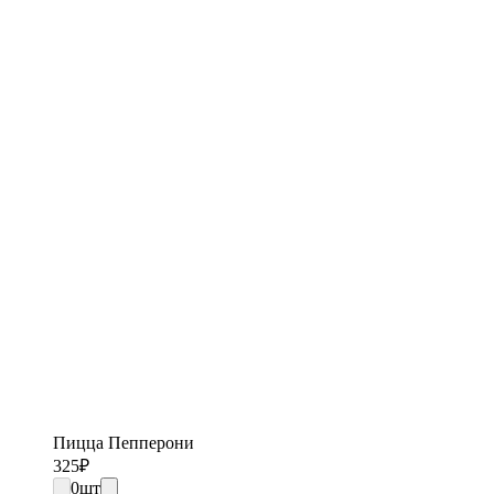
Пицца Пепперони
325
₽
0
шт