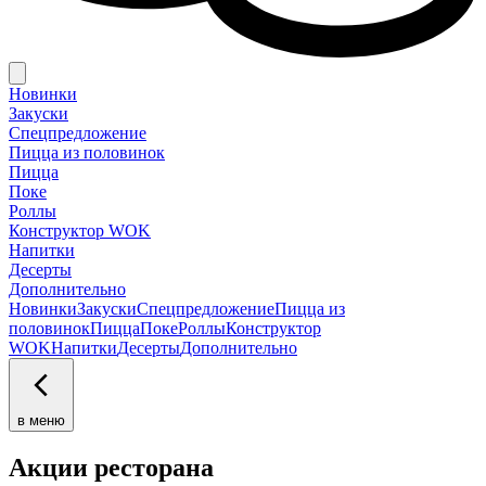
Новинки
Закуски
Спецпредложение
Пицца из половинок
Пицца
Поке
Роллы
Конструктор WOK
Напитки
Десерты
Дополнительно
Новинки
Закуски
Спецпредложение
Пицца из
половинок
Пицца
Поке
Роллы
Конструктор
WOK
Напитки
Десерты
Дополнительно
в меню
Акции ресторана