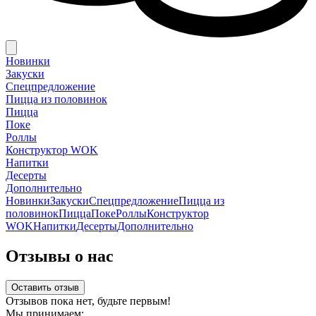
Новинки
Закуски
Спецпредложение
Пицца из половинок
Пицца
Поке
Роллы
Конструктор WOK
Напитки
Десерты
Дополнительно
Новинки
Закуски
Спецпредложение
Пицца из
половинок
Пицца
Поке
Роллы
Конструктор
WOK
Напитки
Десерты
Дополнительно
Отзывы о нас
Оставить отзыв
Отзывов пока нет, будьте первым!
Мы принимаем: