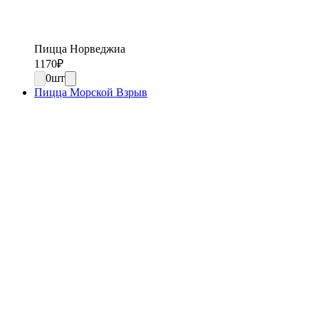
Пицца Норведжиа
1170
₽
0
шт
Пицца Морской Взрыв