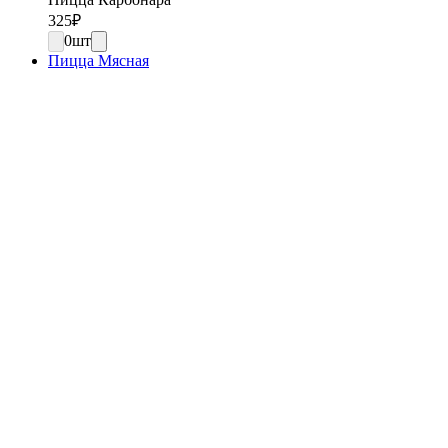
325
₽
0
шт
Пицца Мясная