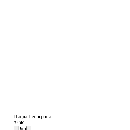
Пицца Пепперони
325
₽
0
шт