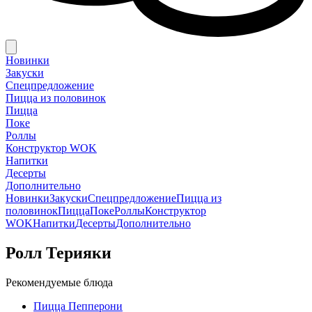
Новинки
Закуски
Спецпредложение
Пицца из половинок
Пицца
Поке
Роллы
Конструктор WOK
Напитки
Десерты
Дополнительно
Новинки
Закуски
Спецпредложение
Пицца из
половинок
Пицца
Поке
Роллы
Конструктор
WOK
Напитки
Десерты
Дополнительно
Ролл Терияки
Рекомендуемые блюда
Пицца Пепперони