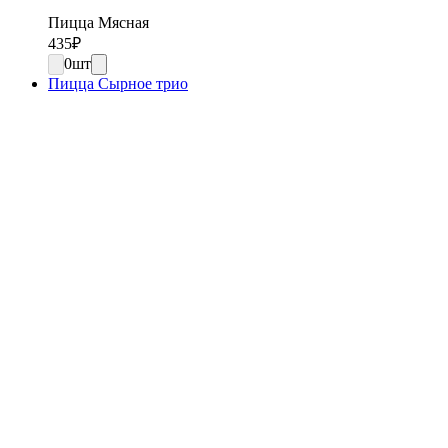
Пицца Мясная
435
₽
0
шт
Пицца Сырное трио