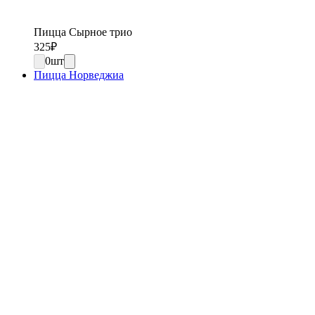
Пицца Сырное трио
325
₽
0
шт
Пицца Норведжиа