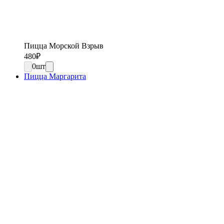
Пицца Морской Взрыв
480
₽
0
шт
Пицца Маргарита