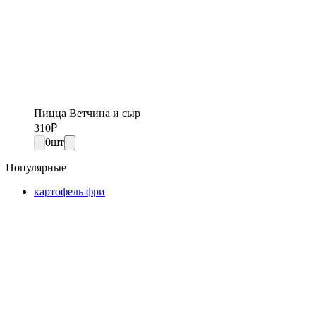
Пицца Ветчина и сыр
310
₽
0
шт
Популярные
картофель фри