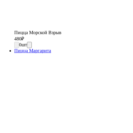
Пицца Морской Взрыв
480
₽
0
шт
Пицца Маргарита