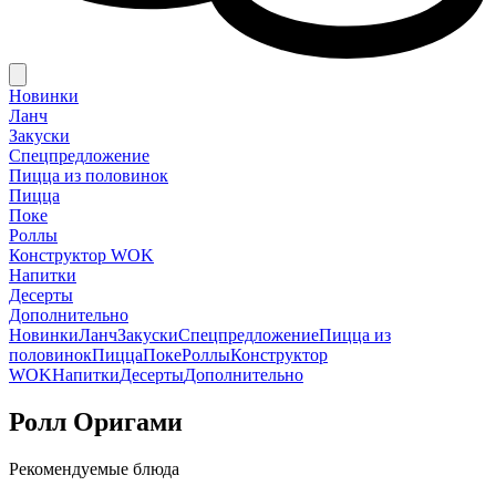
Новинки
Ланч
Закуски
Спецпредложение
Пицца из половинок
Пицца
Поке
Роллы
Конструктор WOK
Напитки
Десерты
Дополнительно
Новинки
Ланч
Закуски
Спецпредложение
Пицца из
половинок
Пицца
Поке
Роллы
Конструктор
WOK
Напитки
Десерты
Дополнительно
Ролл Оригами
Рекомендуемые блюда