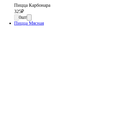
Пицца Карбонара
325
₽
0
шт
Пицца Мясная