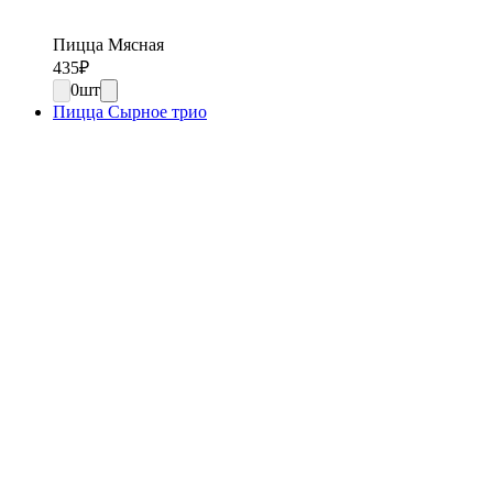
Пицца Мясная
435
₽
0
шт
Пицца Сырное трио