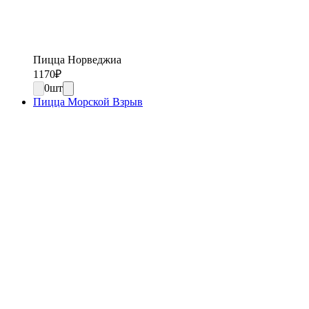
Пицца Норведжиа
1170
₽
0
шт
Пицца Морской Взрыв