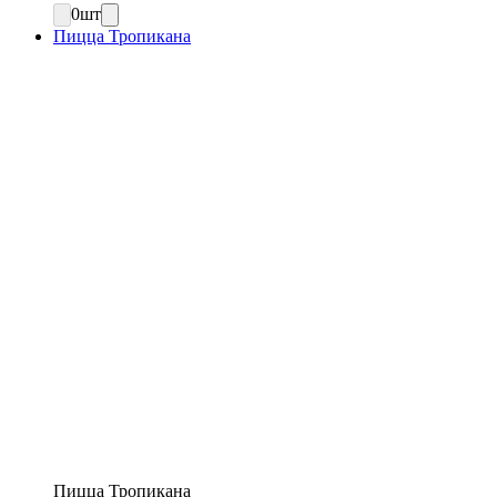
0
шт
Пицца Тропикана
Пицца Тропикана