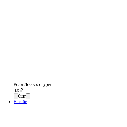
Ролл Лосось-огурец
325
₽
0
шт
Васаби