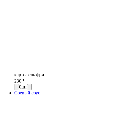
картофель фри
230
₽
0
шт
Соевый соус