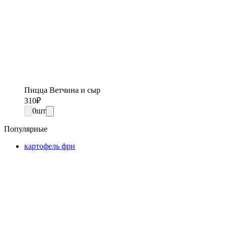
Пицца Ветчина и сыр
310
₽
0
шт
Популярные
картофель фри