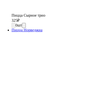
Пицца Сырное трио
325
₽
0
шт
Пицца Норведжиа