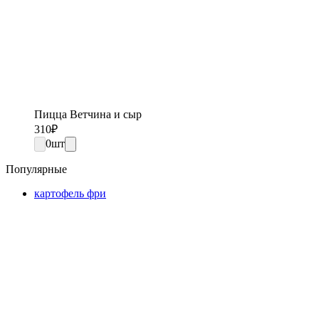
Пицца Ветчина и сыр
310
₽
0
шт
Популярные
картофель фри