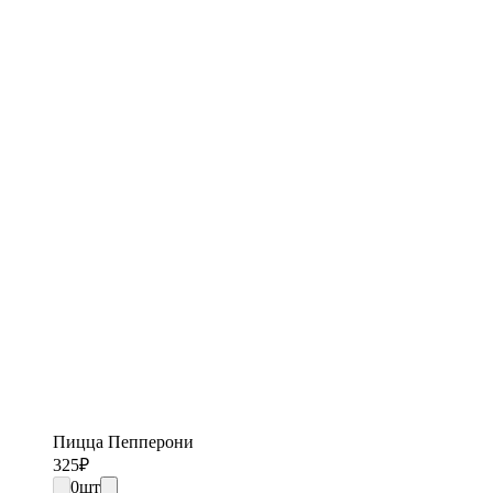
Пицца Пепперони
325
₽
0
шт