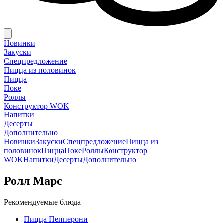
Новинки
Закуски
Спецпредложение
Пицца из половинок
Пицца
Поке
Роллы
Конструктор WOK
Напитки
Десерты
Дополнительно
Новинки
Закуски
Спецпредложение
Пицца из
половинок
Пицца
Поке
Роллы
Конструктор
WOK
Напитки
Десерты
Дополнительно
Ролл Марс
Рекомендуемые блюда
Пицца Пепперони