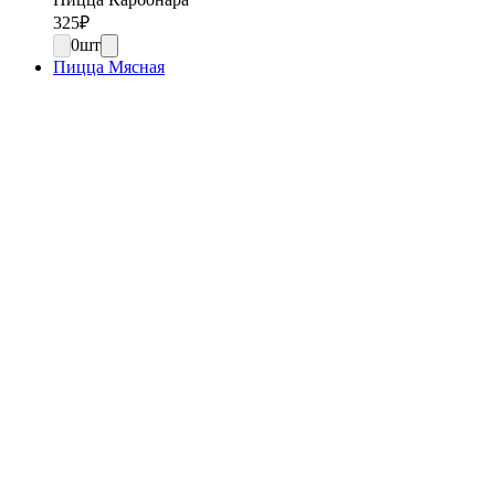
325
₽
0
шт
Пицца Мясная