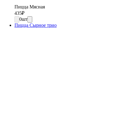
Пицца Мясная
435
₽
0
шт
Пицца Сырное трио