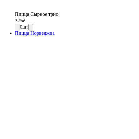
Пицца Сырное трио
325
₽
0
шт
Пицца Норведжиа