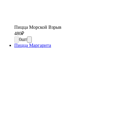
Пицца Морской Взрыв
480
₽
0
шт
Пицца Маргарита