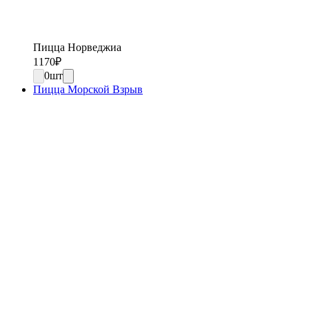
Пицца Норведжиа
1170
₽
0
шт
Пицца Морской Взрыв