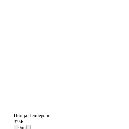
Пицца Пепперони
325
₽
0
шт