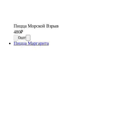
Пицца Морской Взрыв
480
₽
0
шт
Пицца Маргарита