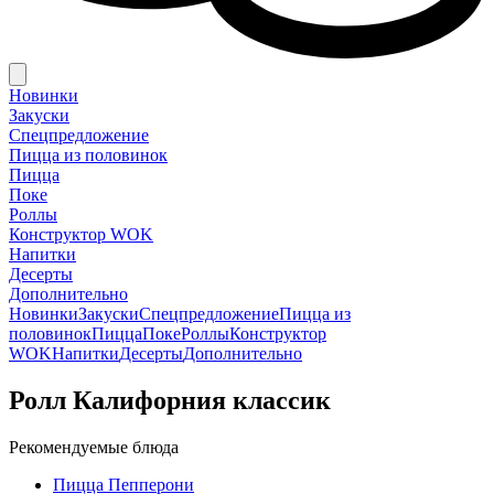
Новинки
Закуски
Спецпредложение
Пицца из половинок
Пицца
Поке
Роллы
Конструктор WOK
Напитки
Десерты
Дополнительно
Новинки
Закуски
Спецпредложение
Пицца из
половинок
Пицца
Поке
Роллы
Конструктор
WOK
Напитки
Десерты
Дополнительно
Ролл Калифорния классик
Рекомендуемые блюда
Пицца Пепперони