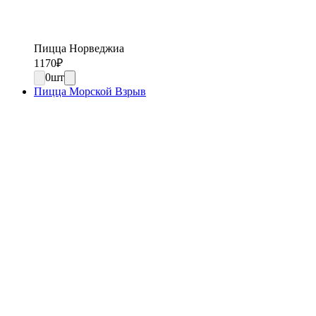
Пицца Норведжиа
1170
₽
0
шт
Пицца Морской Взрыв