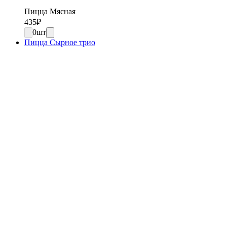
Пицца Мясная
435
₽
0
шт
Пицца Сырное трио