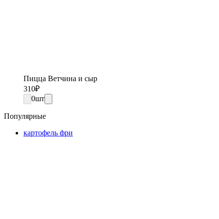
Пицца Ветчина и сыр
310
₽
0
шт
Популярные
картофель фри