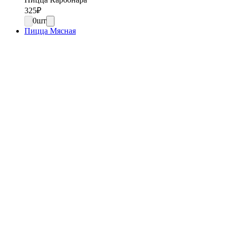
325
₽
0
шт
Пицца Мясная