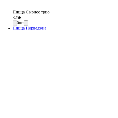
Пицца Сырное трио
325
₽
0
шт
Пицца Норведжиа