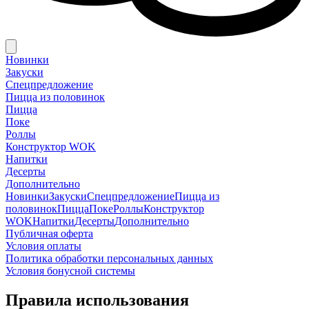
Новинки
Закуски
Спецпредложение
Пицца из половинок
Пицца
Поке
Роллы
Конструктор WOK
Напитки
Десерты
Дополнительно
Новинки
Закуски
Спецпредложение
Пицца из
половинок
Пицца
Поке
Роллы
Конструктор
WOK
Напитки
Десерты
Дополнительно
Публичная оферта
Условия оплаты
Политика обработки персональных данных
Условия бонусной системы
Правила использования